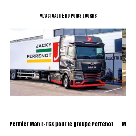
#L'ACTUALITÉ DU POIDS LOURDS
Permier Man E-TGX pour le groupe Perrenot
Merce