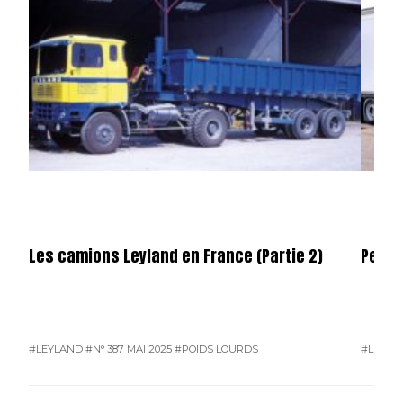
Les camions Leyland en France (Partie 2)
Permi
#LEYLAND
#N° 387 MAI 2025
#POIDS LOURDS
#L'ACTU