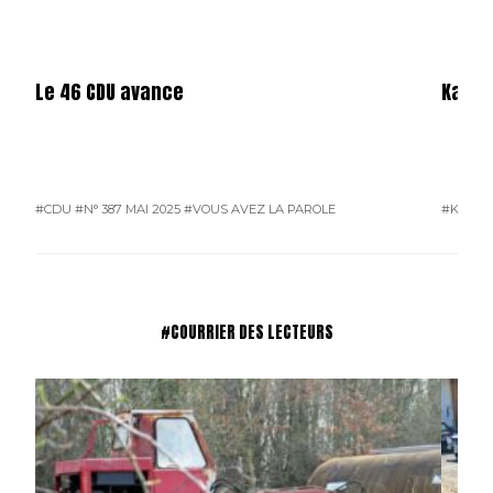
Le 46 CDU avance
Karos
#CDU
#N° 387 MAI 2025
#VOUS AVEZ LA PAROLE
#KAROS
#COURRIER DES LECTEURS