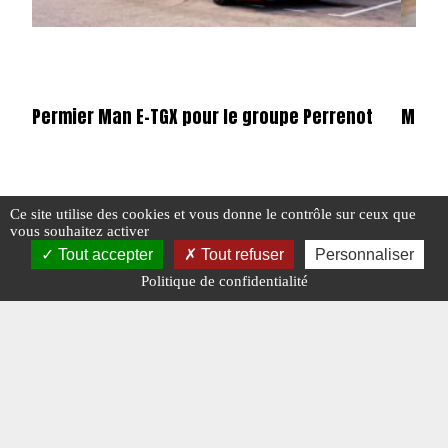
Permier Man E-TGX pour le groupe Perrenot
Merce
Ce site utilise des cookies et vous donne le contrôle sur ceux que
#L'ACTUALITÉ DU POIDS LOURDS
#MAN E-TGX
#N° 387 MAI 2025
#L'ACTU
vous souhaitez activer
Tout accepter
Tout refuser
Personnaliser
Politique de confidentialité
#N° 346 DÉCEMBRE 2021