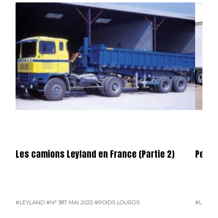
Les camions Leyland en France (Partie 2)
Permi
#LEYLAND
#N° 387 MAI 2025
#POIDS LOURDS
#L'ACTU