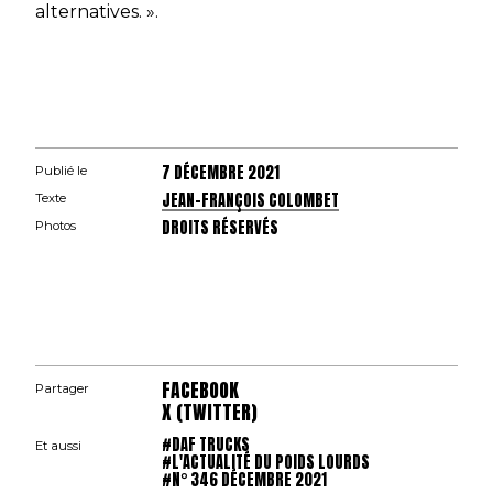
alternatives. ».
7 DÉCEMBRE 2021
Publié le
JEAN-FRANÇOIS COLOMBET
Texte
DROITS RÉSERVÉS
Photos
FACEBOOK
Partager
X (TWITTER)
#DAF TRUCKS
Et aussi
#L'ACTUALITÉ DU POIDS LOURDS
#N° 346 DÉCEMBRE 2021