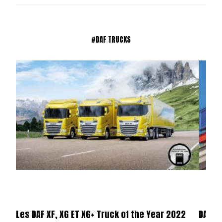
#DAF TRUCKS
Les DAF XF, XG ET XG+ Truck of the Year 2022
DAF a