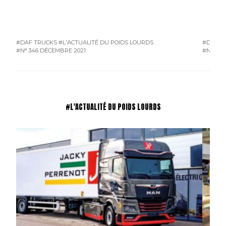
#DAF TRUCKS
#L'ACTUALITÉ DU POIDS LOURDS
#DAF T
#N° 346 DÉCEMBRE 2021
#N° 337
#L'ACTUALITÉ DU POIDS LOURDS