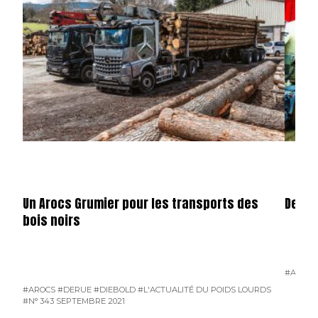
Un Arocs Grumier pour les transports des
Des M
bois noirs
#AROCS
#AROCS
#DERUE
#DIEBOLD
#L'ACTUALITÉ DU POIDS LOURDS
#N° 343 SEPTEMBRE 2021