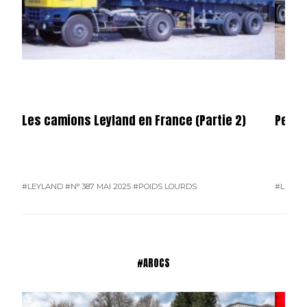
Les camions Leyland en France (Partie 2)
Permi
#LEYLAND
#N° 387 MAI 2025
#POIDS LOURDS
#L'ACTU
#AROCS