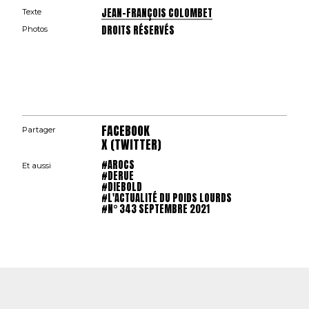
JEAN-FRANÇOIS COLOMBET
Texte
DROITS RÉSERVÉS
Photos
FACEBOOK
Partager
X (TWITTER)
#AROCS
Et aussi
#DERUE
#DIEBOLD
#L'ACTUALITÉ DU POIDS LOURDS
#N° 343 SEPTEMBRE 2021