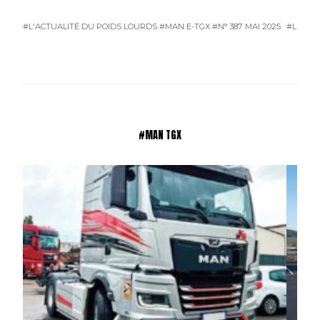
#L'ACTUALITÉ DU POIDS LOURDS
#MAN E-TGX
#N° 387 MAI 2025
#L'ACTU
#MAN TGX