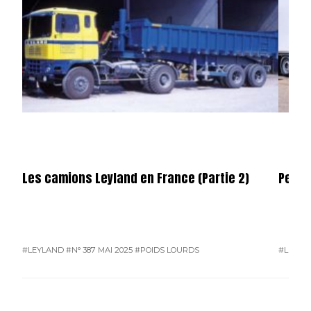
Les camions Leyland en France (Partie 2)
Permi
#LEYLAND
#N° 387 MAI 2025
#POIDS LOURDS
#L'ACTU