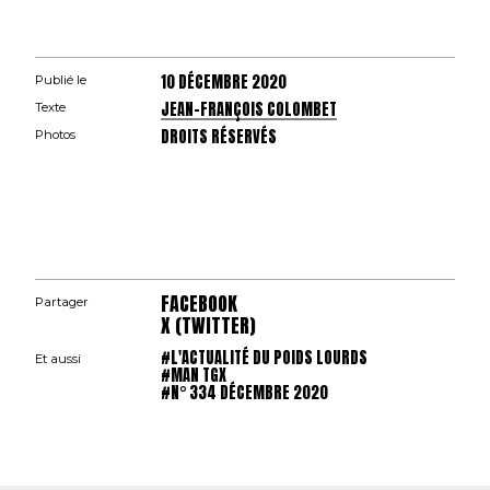
10 DÉCEMBRE 2020
Publié le
JEAN-FRANÇOIS COLOMBET
Texte
DROITS RÉSERVÉS
Photos
FACEBOOK
Partager
X (TWITTER)
#L'ACTUALITÉ DU POIDS LOURDS
Et aussi
#MAN TGX
#N° 334 DÉCEMBRE 2020