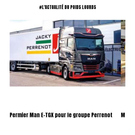
#L'ACTUALITÉ DU POIDS LOURDS
Permier Man E-TGX pour le groupe Perrenot
Merce