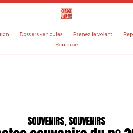
Magazine
Charge
utile
tion
Dossiers véhicules
Prenez le volant
Rep
Boutique
SOUVENIRS, SOUVENIRS