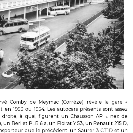
ervé Comby de Meymac (Corrèze) révèle la gare «
nt en 1953 ou 1954. Les autocars présents sont assez
à droite, à quai, figurent un Chausson AP « nez de
 un Berliet PLB 6 a, un Floirat Y 53, un Renault 215 D,
nsporteur que le précédent, un Saurer 3 CT1D et un