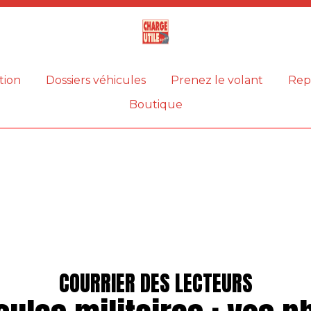
Magazine
Charge
utile
tion
Dossiers véhicules
Prenez le volant
Rep
Boutique
COURRIER DES LECTEURS