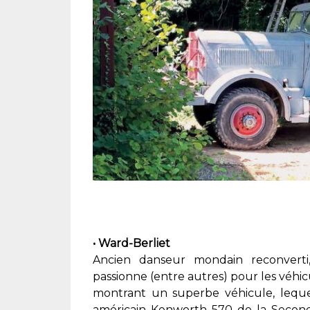
• Ward-Berliet
Ancien danseur mondain reconverti, 
passionne (entre autres) pour les véhicu
montrant un superbe véhicule, leque
américain Kenworth 570 de la Second