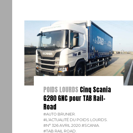
POIDS LOURDS
Cinq Scania
G280 GNC pour TAB Rail-
Road
#AUTO BRUNIER.
#L'ACTUALITÉ DU POIDS LOURDS.
#N° 326 AVRIL 2020.
#SCANIA.
#TAB RAIL ROAD.