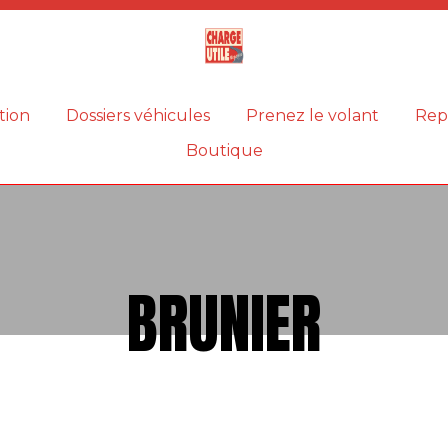
Magazine
Charge
utile
tion
Dossiers véhicules
Prenez le volant
Rep
Boutique
BRUNIER