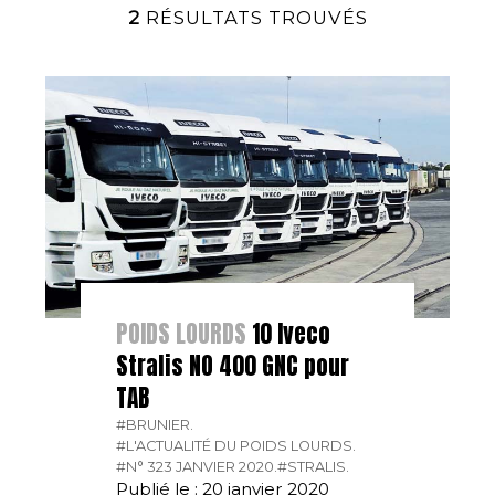
2
RÉSULTATS TROUVÉS
POIDS LOURDS
10 Iveco
Stralis NO 400 GNC pour
TAB
#BRUNIER.
#L'ACTUALITÉ DU POIDS LOURDS.
#N° 323 JANVIER 2020.
#STRALIS.
Publié le : 20 janvier 2020