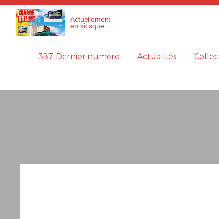
Panneau de gestion des cookies
Actuellement
en kiosque
387-Dernier numéro
Actualités
Collec