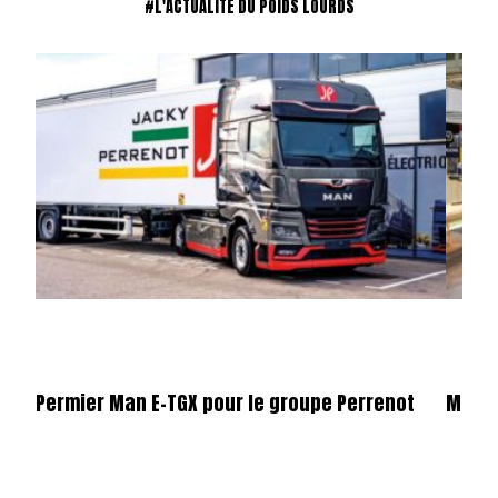
#L'ACTUALITÉ DU POIDS LOURDS
Permier Man E-TGX pour le groupe Perrenot
Merce