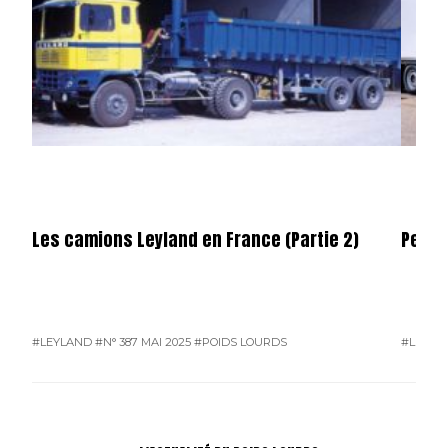
Les camions Leyland en France (Partie 2)
Permi
#LEYLAND
#N° 387 MAI 2025
#POIDS LOURDS
#L'ACTU