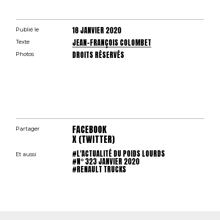
18 JANVIER 2020
Publié le
JEAN-FRANÇOIS COLOMBET
Texte
DROITS RÉSERVÉS
Photos
FACEBOOK
Partager
X (TWITTER)
#L'ACTUALITÉ DU POIDS LOURDS
Et aussi
#N° 323 JANVIER 2020
#RENAULT TRUCKS