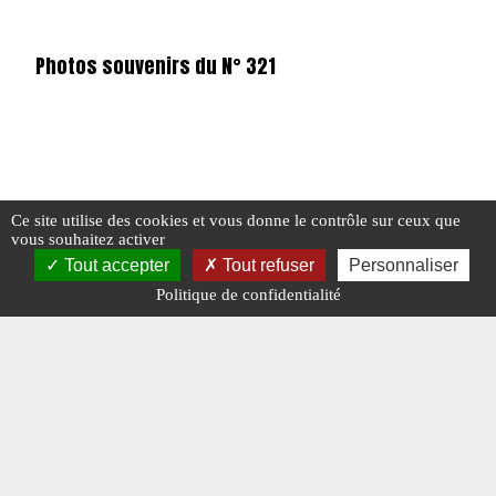
Photos souvenirs du N° 321
#FORD T
#N°321 NOVEMBRE 2019
#SOUVENIRS
Ce site utilise des cookies et vous donne le contrôle sur ceux que
vous souhaitez activer
Tout accepter
Tout refuser
Personnaliser
R
Politique de confidentialité
#N°321 NOVEMBRE 2019