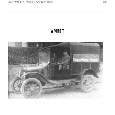
#N° 387 MAI 2025
#SOUVENIRS
#N° 386
#FORD T