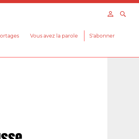
ortages
Vous avez la parole
S'abonner
usse