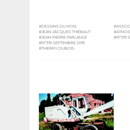
#DESSINS DU MOIS
#ASSOC
#JEAN-JACQUES THIÉBAUT
#ATMOS
#JEAN-PIERRE PARLANGE
#N°319 
#N°319 SEPTEMBRE 2019
#THIERRY DUBOIS