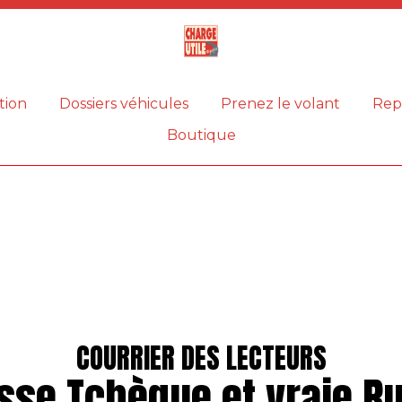
Magazine
Charge
utile
tion
Dossiers véhicules
Prenez le volant
Rep
Boutique
COURRIER DES LECTEURS
sse Tchèque et vraie R