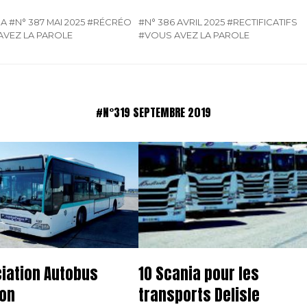
SA
#N° 387 MAI 2025
#RÉCRÉO
#N° 386 AVRIL 2025
#RECTIFICATIFS
AVEZ LA PAROLE
#VOUS AVEZ LA PAROLE
#N°319 SEPTEMBRE 2019
iation Autobus
10 Scania pour les
on
transports Delisle