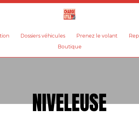
Magazine
Charge
utile
tion
Dossiers véhicules
Prenez le volant
Rep
Boutique
NIVELEUSE