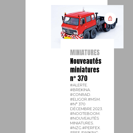
MINIATURES
Nouveautés
miniatures
n° 370
#ALERTE.
#BREKINA.
#CONRAD.
#ELIGOR.
#MSM.
#N° 370
DÉCEMBRE 2023.
#NOOTEBOOM.
#NOUVEAUTÉS
MINIATURES.
#NZG.
#PERFEX.
#REE.
#WIKING.