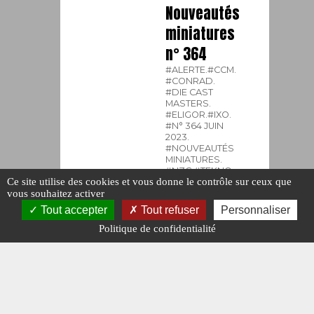
Nouveautés
miniatures
n° 364
#ALERTE.
#CCM.
#CONRAD.
#DIE CAST
MASTERS.
#ELIGOR.
#IXO.
#N° 364 JUIN
2023.
#NOUVEAUTÉS
MINIATURES.
#NZG.
#TEKNO.
Ce site utilise des cookies et vous donne le contrôle sur ceux que
#WSI.
vous souhaitez activer
Publié le : 7
Tout accepter
Tout refuser
Personnaliser
juin 2023
Politique de confidentialité