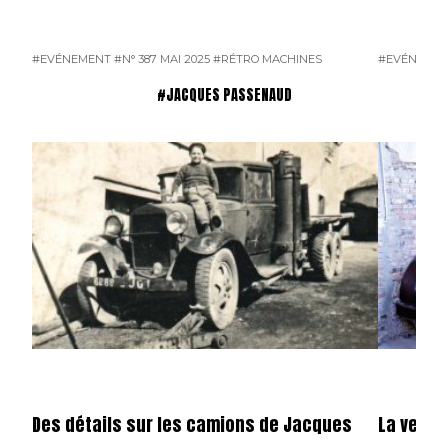
#EVÉNEMENT
#N° 387 MAI 2025
#RÉTRO MACHINES
#EVÉNEME
#JACQUES PASSENAUD
Des détails sur les camions de Jacques
La vente