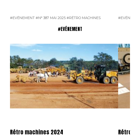
#EVÉNEMENT
#N° 387 MAI 2025
#RÉTRO MACHINES
#EVÉNEME
#EVÉNEMENT
Rétro machines 2024
Rétromo