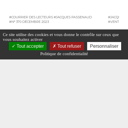
#COURRIER DES LECTEURS
#JACQUES PASSENAUD
#JACQUES 
#N° 370 DÉCEMBRE 2023
#VENTE AU
Ce site utilise des cookies et vous donne le contrôle sur ceux que
vous souhaitez activer
Tout accepter
Tout refuser
Personnaliser
#N° 367 SEPTEMBRE 2023
Politique de confidentialité