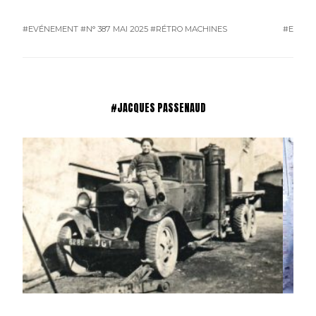
#EVÉNEMENT
#N° 387 MAI 2025
#RÉTRO MACHINES
#EVÉN
#JACQUES PASSENAUD