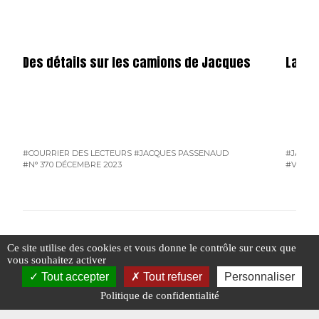
Des détails sur les camions de Jacques
La ve
#COURRIER DES LECTEURS
#JACQUES PASSENAUD
#JACQU
#N° 370 DÉCEMBRE 2023
#VENTE
Ce site utilise des cookies et vous donne le contrôle sur ceux que
#N° 369 NOVEMBRE 2023
vous souhaitez activer
Tout accepter
Tout refuser
Personnaliser
R
Politique de confidentialité