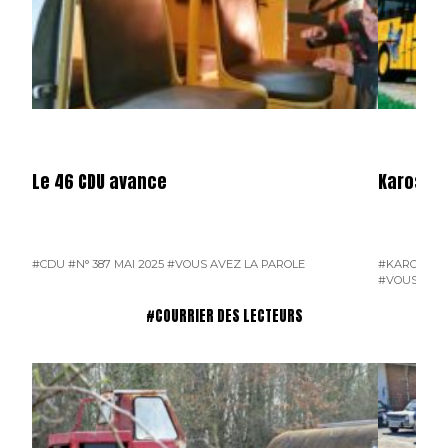
Le 46 CDU avance
Karosa e
#CDU
#N° 387 MAI 2025
#VOUS AVEZ LA PAROLE
#KAROSA
#N
#VOUS AVEZ
#COURRIER DES LECTEURS