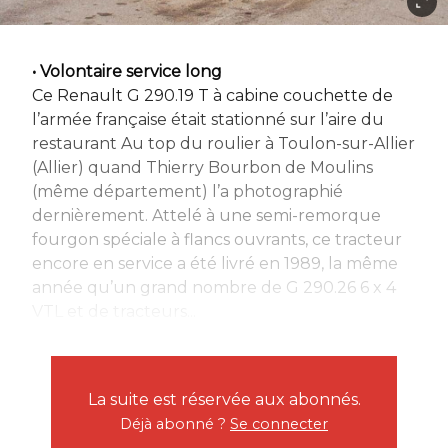
• Volontaire service long
Ce Renault G 290.19 T à cabine couchette de
l’armée française était stationné sur l’aire du
restaurant Au top du roulier à Toulon-sur-Allier
(Allier) quand Thierry Bourbon de Moulins
(même département) l’a photographié
dernièrement. Attelé à une semi-remorque
fourgon spéciale à flancs ouvrants, ce tracteur
encore en service a été livré en 1989, la même
année qu’un grand nombre de G 290.26 6 x 4
VTL et de tracteurs...
La suite est réservée aux abonnés.
Déjà abonné ?
Se connecter