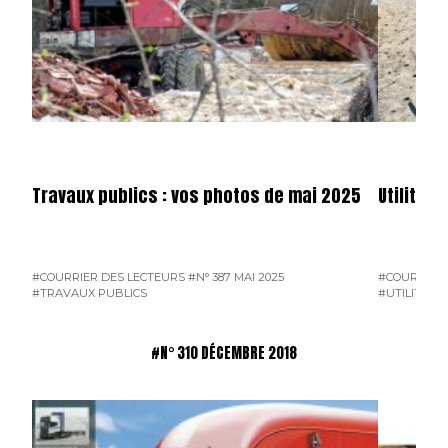
Travaux publics : vos photos de mai 2025
Utilitai
#COURRIER DES LECTEURS
#N° 387 MAI 2025
#COURRIER 
#TRAVAUX PUBLICS
#UTILITAIR
#N° 310 DÉCEMBRE 2018