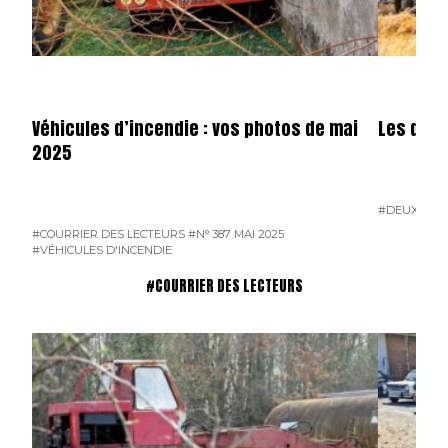
Véhicules d’incendie : vos photos de mai
Les dota
2025
#DEUX-SÈV
#COURRIER DES LECTEURS
#N° 387 MAI 2025
#VÉHICULES D'INCENDIE
#COURRIER DES LECTEURS