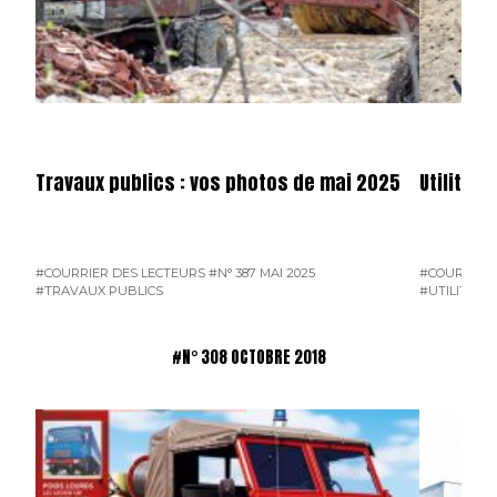
Travaux publics : vos photos de mai 2025
Utilitai
#COURRIER DES LECTEURS
#N° 387 MAI 2025
#COURRIER 
#TRAVAUX PUBLICS
#UTILITAIR
#N° 308 OCTOBRE 2018