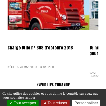
Charge Utile n° 308 d’octobre 2018
15 nouve
pour Rab
#ÉDITORIAL
#N° 308 OCTOBRE 2018
#ACTROS
#L
#MERCEDES
#VÉHICULES D'INCENDIE
Ce site utilise des cookies et vous donne le contrôle sur ceux que
vous souhaitez activer
Tout accepter
Tout refuser
Personnaliser