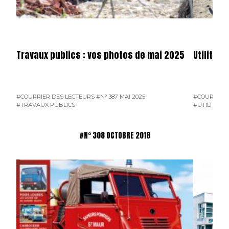
Travaux publics : vos photos de mai 2025
Utilitai
#COURRIER DES LECTEURS
#N° 387 MAI 2025
#COURRIER 
#TRAVAUX PUBLICS
#UTILITAIR
#N° 308 OCTOBRE 2018