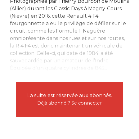
Photographiée par Thierry Bourbon de Moulins
(Allier) durant les Classic Days à Magny-Cours
(Nièvre) en 2016, cette Renault 4 F4
fourgonnette a eu le privilège de défiler sur le
circuit, comme les Formule 1. Naguère
omniprésente dans nos rues et sur nos routes,
la R 4 F4 est donc maintenant un véhicule de
collection. Celle-ci, qui date de 1984, a été
sauvegardée par un amateur de l’Indre.
Équipée d’un quatre cylindres de 845...
La suite est réservée aux abonnés.
Déjà abonné ?
Se connecter