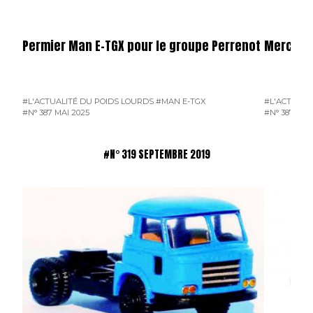
Permier Man E-TGX pour le groupe Perrenot
Mercede
#L'ACTUALITÉ DU POIDS LOURDS
#MAN E-TGX
#L'ACTUALI
#N° 387 MAI 2025
#N° 387 MAI
#N° 319 SEPTEMBRE 2019