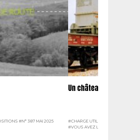
Un château à la place d
SITIONS
#N° 387 MAI 2025
#CHARGE UTILE HORS-SÉRIE 117
#N°
#VOUS AVEZ LA PAROLE