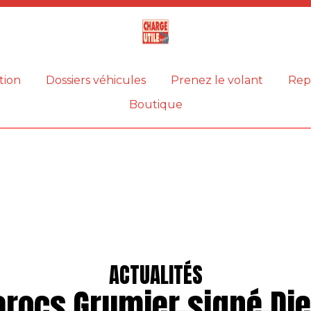
Magazine
Charge
utile
tion
Dossiers véhicules
Prenez le volant
Rep
Boutique
ACTUALITÉS
arocs Grumier signé Die