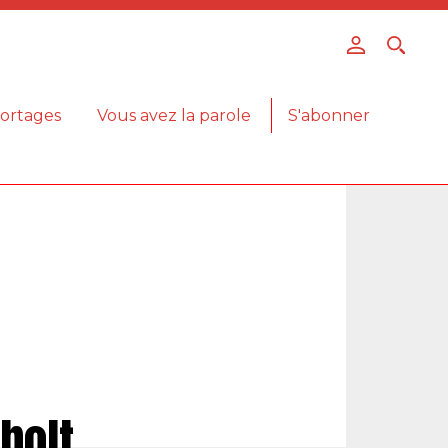
ortages
Vous avez la parole
S'abonner
bolt