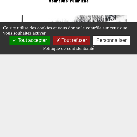
#SAPEURS-POMPIERS
Ce site utilise des cookies et vous donne le contrôle sur ceux que
vous souhaitez activer
Tout accepter
Tout refuser
Personnaliser
Politique de confidentialité
Les sapeurs-pompiers de Cerisiers
Le Centr