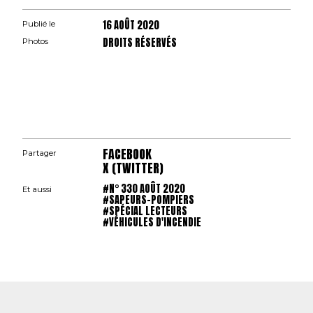
16 AOÛT 2020
Publié le
DROITS RÉSERVÉS
Photos
FACEBOOK
Partager
X (TWITTER)
#N° 330 AOÛT 2020
Et aussi
#SAPEURS-POMPIERS
#SPÉCIAL LECTEURS
#VÉHICULES D'INCENDIE