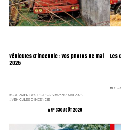
Véhicules d’incendie : vos photos de mai
Les dota
2025
#DEUX-SÈV
#COURRIER DES LECTEURS
#N° 387 MAI 2025
#VÉHICULES D'INCENDIE
#N° 330 AOÛT 2020