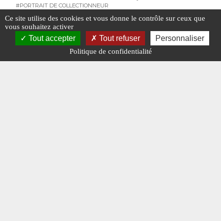
#PORTRAIT DE COLLECTIONNEUR
Ce site utilise des cookies et vous donne le contrôle sur ceux que
#PORTRAIT DE COLLECTIONNEUR
vous souhaitez activer
Tout accepter
Tout refuser
Personnaliser
Politique de confidentialité
Alain Auduc
Lionel B