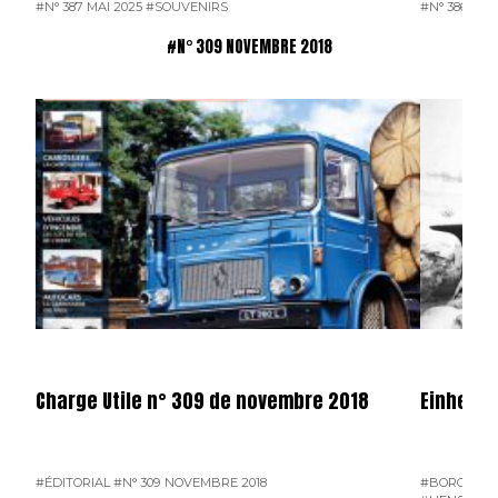
#N° 387 MAI 2025
#SOUVENIRS
#N° 386 AVR
#N° 309 NOVEMBRE 2018
Charge Utile n° 309 de novembre 2018
Einheitsd
#ÉDITORIAL
#N° 309 NOVEMBRE 2018
#BORGWAR