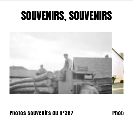
SOUVENIRS, SOUVENIRS
Photos souvenirs du n°387
Photos s