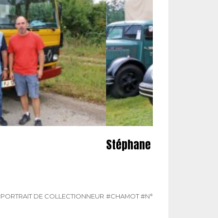
Stéphane Chamot
#PORTRAIT DE COLLECTIONNEUR
#CHAMOT
#N° 385 MARS 2025
#PO