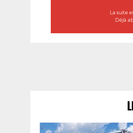
La suite
Déjà a
L