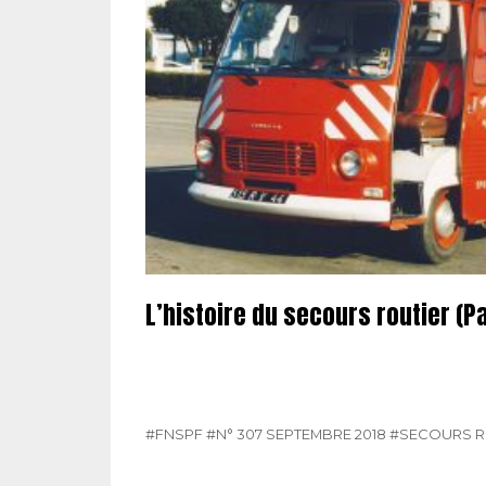
L’histoire du secours routier (Pa
#FNSPF
#N° 307 SEPTEMBRE 2018
#SECOURS R