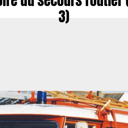
oire du secours routier 
3)