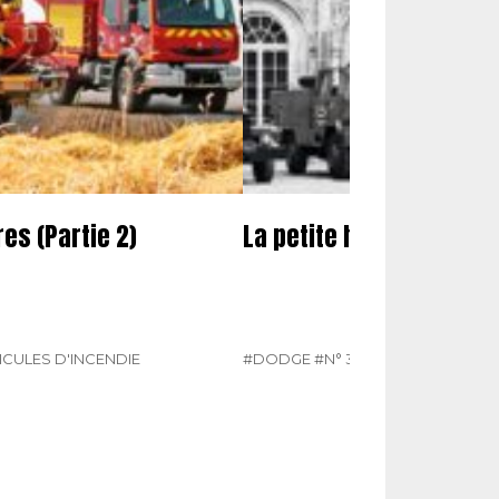
es (Partie 2)
La petite histoire des 
ICULES D'INCENDIE
#DODGE
#N° 387 MAI 2025
#VÉHIC