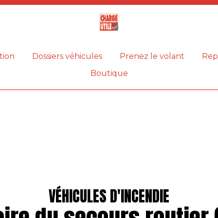
Magazine
Charge
utile
tion
Dossiers véhicules
Prenez le volant
Rep
Boutique
VÉHICULES D'INCENDIE