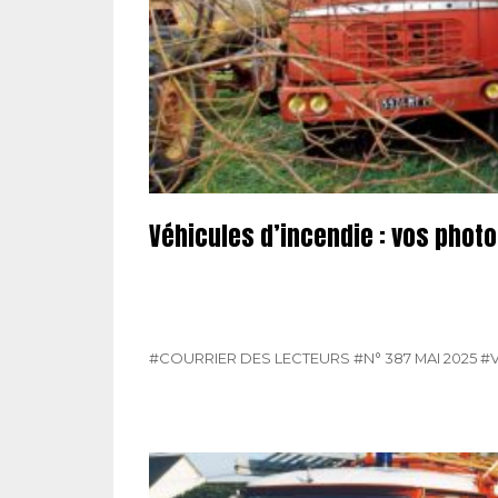
Véhicules d’incendie : vos phot
#COURRIER DES LECTEURS
#N° 387 MAI 2025
#V