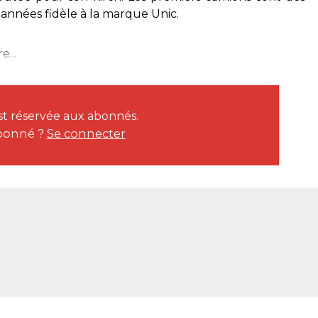
 années fidèle à la marque Unic.
e...
est réservée aux abonnés.
bonné ?
Se connecter