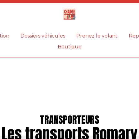
Magazine
Charge
utile
tion
Dossiers véhicules
Prenez le volant
Rep
Boutique
TRANSPORTEURS
Les transports Romary