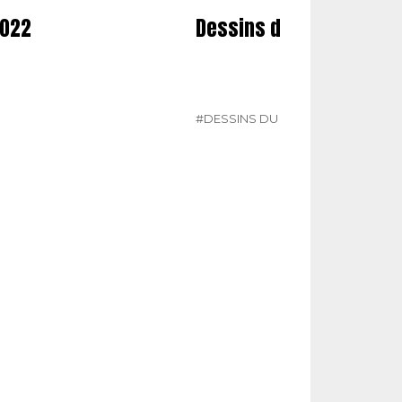
2022
Dessins du mois
#DESSINS DU MOIS
#N° 354 AOÛT 