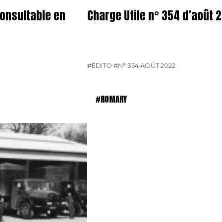
Consultable en
Charge Utile n° 354 d’août 
#ÉDITO
#N° 354 AOÛT 2022
#ROMARY