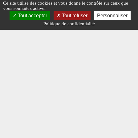
Ce site utilise des cookies et vous donne le contrôle sur ceux que
vous souhaitez activer
Tout accepter
Tout refuser
Personnaliser
Politique de confidentialité
Les transports Galtier
Les tra
#GALTIER
#N° 387 MAI 2025
#TRANSPORTEURS
#JUMEAU
#