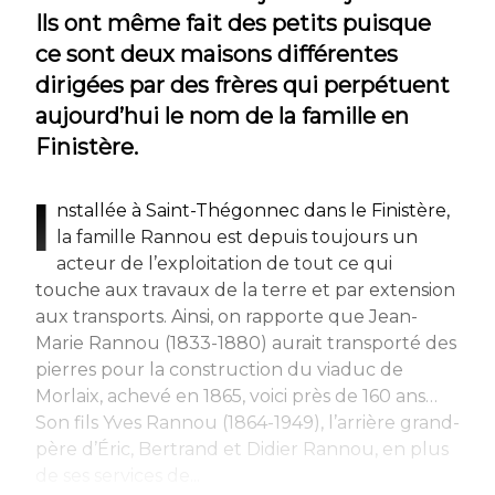
Ils ont même fait des petits puisque
ce sont deux maisons différentes
dirigées par des frères qui perpétuent
aujourd’hui le nom de la famille en
Finistère.
I
nstallée à Saint-Thégonnec dans le Finistère,
la famille Rannou est depuis toujours un
acteur de l’exploitation de tout ce qui
touche aux travaux de la terre et par extension
aux transports. Ainsi, on rapporte que Jean-
Marie Rannou (1833-1880) aurait transporté des
pierres pour la construction du viaduc de
Morlaix, achevé en 1865, voici près de 160 ans…
Son fils Yves Rannou (1864-1949), l’arrière grand-
père d’Éric, Bertrand et Didier Rannou, en plus
de ses services de...