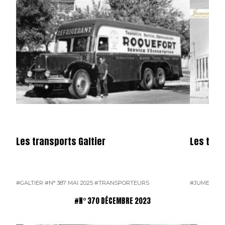
Les transports Galtier
Les tra
#GALTIER
#N° 387 MAI 2025
#TRANSPORTEURS
#JUMEAU
#
#N° 370 DÉCEMBRE 2023