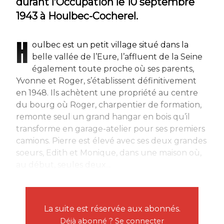
durant l’Occupation le 10 septembre
1943 à Houlbec-Cocherel.
H
oulbec est un petit village situé dans la
belle vallée de l’Eure, l’affluent de la Seine
également toute proche où ses parents,
Yvonne et Roger, s’établissent définitivement
en 1948. Ils achètent une propriété au centre
du bourg où Roger, charpentier de formation,
remonte seul un grand hangar en bois qu’il
transforme en garage-atelier pour ses premiers
camions. Pierre est élevé avec ses deux grandes
soeurs, Edith et Monique, dans une maison où,
au début, seules deux...
La suite est réservée aux abonnés.
Déjà abonné ?
Se connecter