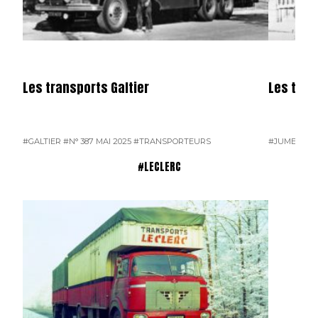
Les transports Galtier
Les tra
#GALTIER
#N° 387 MAI 2025
#TRANSPORTEURS
#JUMEAU
#
#LECLERC