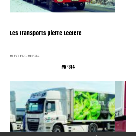
Les transports pierre Leclerc
#LECLERC
#N°314
#N°314