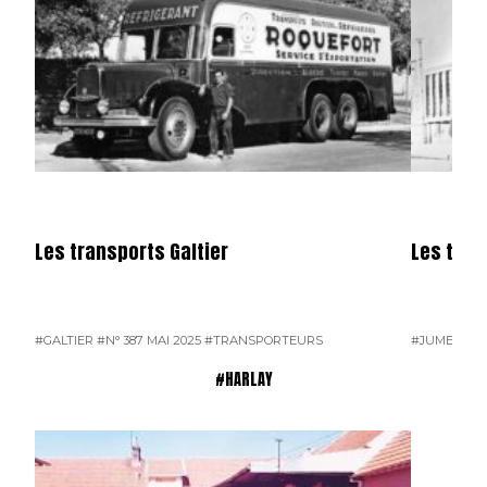
Les transports Galtier
Les tra
#GALTIER
#N° 387 MAI 2025
#TRANSPORTEURS
#JUMEAU
#
#HARLAY