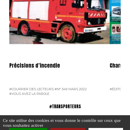
Précisions d’incendie
Charge U
#COURRIER DES LECTEURS
#N° 349 MARS 2022
#ÉDITO
#N°
#VOUS AVEZ LA PAROLE
#TRANSPORTEURS
Ce site utilise des cookies et vous donne le contrôle sur ceux que
vous souhaitez activer