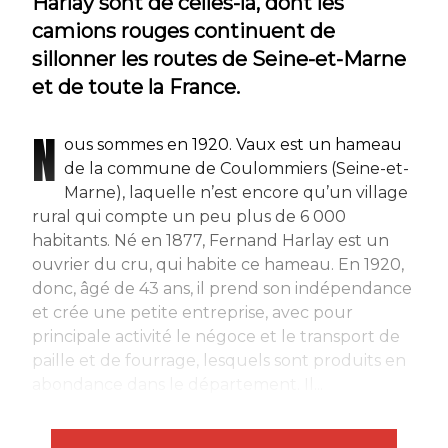
Harlay sont de celles-là, dont les
camions rouges continuent de
sillonner les routes de Seine-et-Marne
et de toute la France.
N
ous sommes en 1920. Vaux est un hameau
de la commune de Coulommiers (Seine-et-
Marne), laquelle n’est encore qu’un village
rural qui compte un peu plus de 6 000
habitants. Né en 1877, Fernand Harlay est un
ouvrier du cru, qui habite ce hameau. En 1920,
donc, âgé de 43 ans, il prend son indépendance
et crée une petite entreprise, avec pour
principale activité le négoce et le transport de
paille et de fourrage, lesquels sont produits en
abondance dans le département. Il...