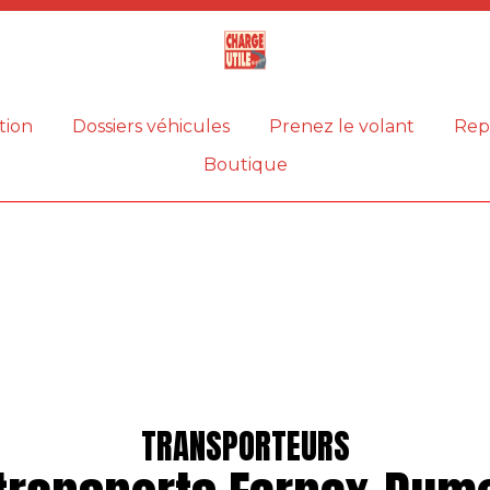
Magazine
Charge
utile
tion
Dossiers véhicules
Prenez le volant
Rep
Boutique
TRANSPORTEURS