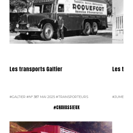
Les transports Galtier
Les tra
#GALTIER
#N° 387 MAI 2025
#TRANSPORTEURS
#JUMEAU
#
#CHAVASSIEUX