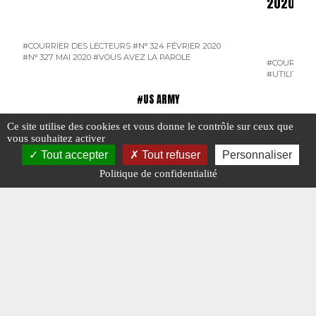
2020
#COURRIER DES LECTEURS
#N° 324 FÉVRIER 2020
#N° 327 MAI 2020
#VOUS AVEZ LA PAROLE
#COURRIER 
#UTILITAIR
#US ARMY
Ce site utilise des cookies et vous donne le contrôle sur ceux que
vous souhaitez activer
Tout accepter
Tout refuser
Personnaliser
Politique de confidentialité