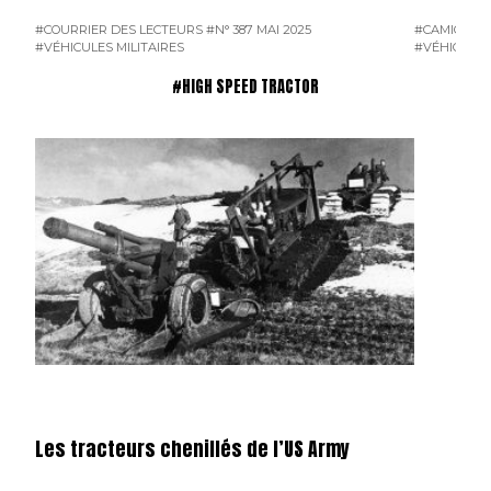
#COURRIER DES LECTEURS
#N° 387 MAI 2025
#CAMION F
#VÉHICULES MILITAIRES
#VÉHICULES
#HIGH SPEED TRACTOR
Les tracteurs chenillés de l’US Army