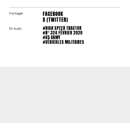
FACEBOOK
Partager
X (TWITTER)
#HIGH SPEED TRACTOR
Et aussi
#N° 324 FÉVRIER 2020
#US ARMY
#VÉHICULES MILITAIRES