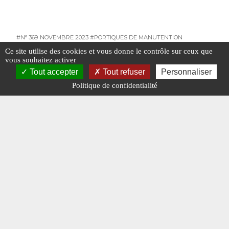
#N° 369 NOVEMBRE 2023
#PORTIQUES DE MANUTENTION
#TRAVAUX PUBLICS
Ce site utilise des cookies et vous donne le contrôle sur ceux que
vous souhaitez activer
#TRAVAUX PUBLICS
Tout accepter
Tout refuser
Personnaliser
Politique de confidentialité