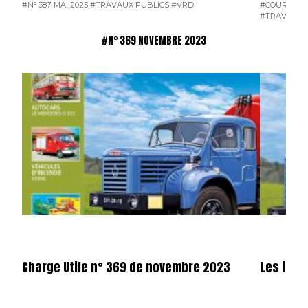
#N° 387 MAI 2025
#TRAVAUX PUBLICS
#VRD
#COURRIER 
#TRAVAUX 
#N° 369 NOVEMBRE 2023
Charge Utile n° 369 de novembre 2023
Les illu