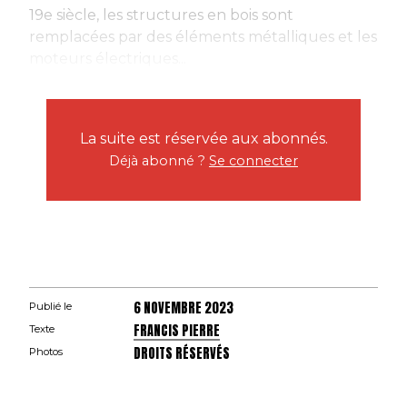
19e siècle, les structures en bois sont
remplacées par des éléments métalliques et les
moteurs électriques...
La suite est réservée aux abonnés.
Déjà abonné ?
Se connecter
6 NOVEMBRE 2023
Publié le
FRANCIS PIERRE
Texte
DROITS RÉSERVÉS
Photos