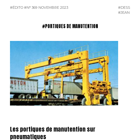
#ÉDITO
#N° 369 NOVEMBRE 2023
#DESSINS D
#JEAN-PIER
#PORTIQUES DE MANUTENTION
Les portiques de manutention sur
pneumatiques