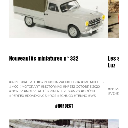
Nouveautés miniatures n° 332
Les sape
Luz
#ACME
#ALERTE
#BYMO
#CONRAD
#ELIGOR
#IMC MODELS
#MCG
#MOTORART
#MOTORMAX
#N° 332 OCTOBRE 2020
#N° 332 OC
#NOREV
#NOUVEAUTÉS MINIATURES
#NZG
#ODÉON
#VÉHICULES
#PERFEX
#ROADKINGS
#ROS
#SCHUCO
#TEKNO
#WSI
#NORDEST