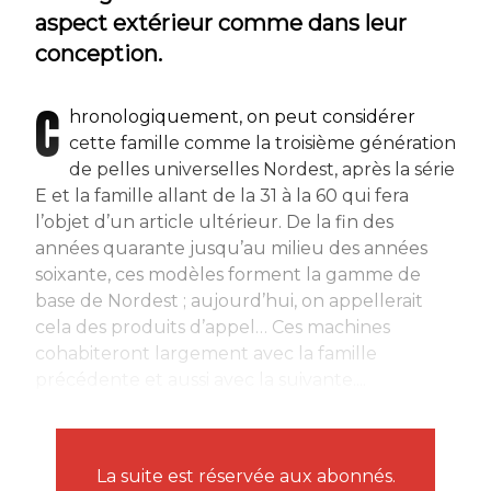
aspect extérieur comme dans leur
conception.
C
hronologiquement, on peut considérer
cette famille comme la troisième génération
de pelles universelles Nordest, après la série
E et la famille allant de la 31 à la 60 qui fera
l’objet d’un article ultérieur. De la fin des
années quarante jusqu’au milieu des années
soixante, ces modèles forment la gamme de
base de Nordest ; aujourd’hui, on appellerait
cela des produits d’appel… Ces machines
cohabiteront largement avec la famille
précédente et aussi avec la suivante....
La suite est réservée aux abonnés.