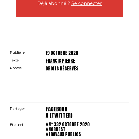
Déjà abonné ?
Se connecter
19 OCTOBRE 2020
Publié le
FRANCIS PIERRE
Texte
DROITS RÉSERVÉS
Photos
FACEBOOK
Partager
X (TWITTER)
#N° 332 OCTOBRE 2020
Et aussi
#NORDEST
#TRAVAUX PUBLICS