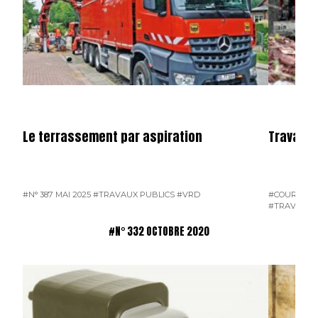
Le terrassement par aspiration
Travaux 
#N° 387 MAI 2025
#TRAVAUX PUBLICS
#VRD
#COURRIER 
#TRAVAUX 
#N° 332 OCTOBRE 2020