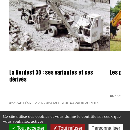
La Nordest 30 : ses variantes et ses
Les peti
dérivés
#N° 332 OC
#N° 348 FÉVRIER 2022
#NORDEST
#TRAVAUX PUBLICS
#TRAVAUX PUBLICS
Ce site utilise des cookies et vous donne le contrôle sur ceux que
vous souhaitez activer
Tout accepter
Tout refuser
Personnaliser