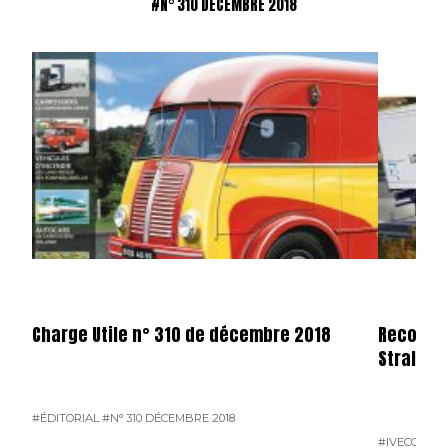
#N° 310 DÉCEMBRE 2018
Charge Utile n° 310 de décembre 2018
Record d
Stralis N
#ÉDITORIAL
#N° 310 DÉCEMBRE 2018
#IVECO
#L'