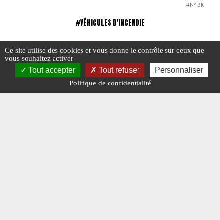
#N° 310 DÉC
#VÉHICULES D'INCENDIE
Ce site utilise des cookies et vous donne le contrôle sur ceux que
vous souhaitez activer
Tout accepter
Tout refuser
Personnaliser
Politique de confidentialité
Véhicules d’incendie : vos photos de mai
Les dota
2025