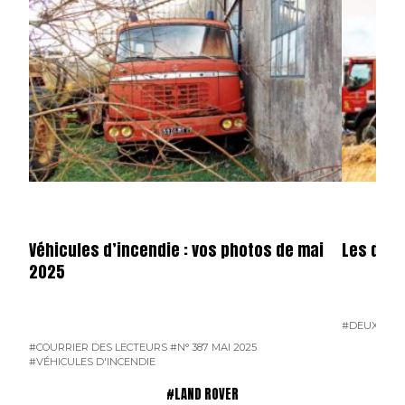
Véhicules d’incendie : vos photos de mai
Les dota
2025
#DEUX-SÈV
#COURRIER DES LECTEURS
#N° 387 MAI 2025
#VÉHICULES D'INCENDIE
#LAND ROVER