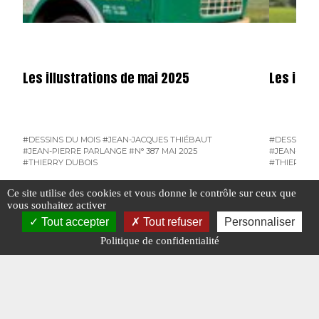
Les illustrations de mai 2025
Les illus
#DESSINS DU MOIS
#JEAN-JACQUES THIÉBAUT
#DESSINS D
#JEAN-PIERRE PARLANGE
#N° 387 MAI 2025
#JEAN-PIER
#THIERRY DUBOIS
#THIERRY D
#JEAN-PIERRE PARLANGE
Ce site utilise des cookies et vous donne le contrôle sur ceux que
vous souhaitez activer
Tout accepter
Tout refuser
Personnaliser
Politique de confidentialité