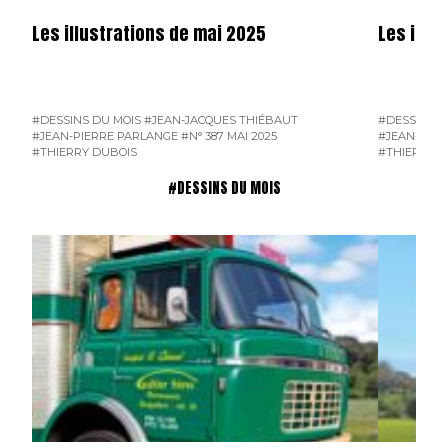
Les illustrations de mai 2025
Les illus
#DESSINS DU MOIS
#JEAN-JACQUES THIÉBAUT
#DESSINS D
#JEAN-PIERRE PARLANGE
#N° 387 MAI 2025
#JEAN-PIER
#THIERRY DUBOIS
#THIERRY D
#DESSINS DU MOIS