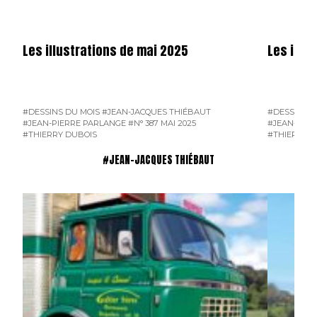
Les illustrations de mai 2025
Les illus
#DESSINS DU MOIS
#JEAN-JACQUES THIÉBAUT
#DESSINS D
#JEAN-PIERRE PARLANGE
#N° 387 MAI 2025
#JEAN-PIER
#THIERRY DUBOIS
#THIERRY D
#JEAN-JACQUES THIÉBAUT