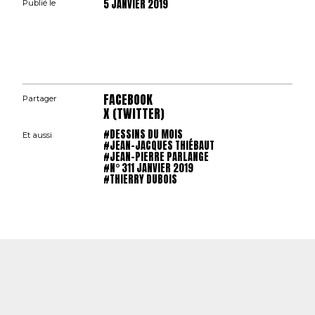
5 JANVIER 2019
Publié le
FACEBOOK
Partager
X (TWITTER)
#DESSINS DU MOIS
Et aussi
#JEAN-JACQUES THIÉBAUT
#JEAN-PIERRE PARLANGE
#N° 311 JANVIER 2019
#THIERRY DUBOIS