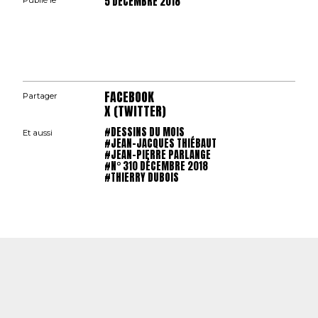
5 DÉCEMBRE 2018
Publié le
FACEBOOK
Partager
X (TWITTER)
#DESSINS DU MOIS
Et aussi
#JEAN-JACQUES THIÉBAUT
#JEAN-PIERRE PARLANGE
#N° 310 DÉCEMBRE 2018
#THIERRY DUBOIS