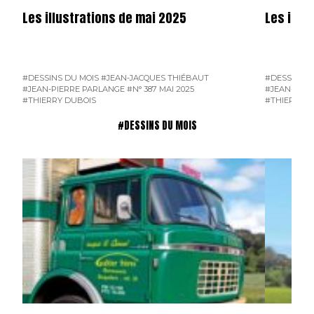
Les illustrations de mai 2025
Les illus
#DESSINS DU MOIS
#JEAN-JACQUES THIÉBAUT
#DESSINS D
#JEAN-PIERRE PARLANGE
#N° 387 MAI 2025
#JEAN-PIER
#THIERRY DUBOIS
#THIERRY D
#DESSINS DU MOIS