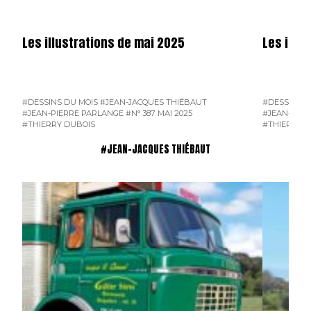
Les illustrations de mai 2025
Les illus
#DESSINS DU MOIS
#JEAN-JACQUES THIÉBAUT
#DESSINS D
#JEAN-PIERRE PARLANGE
#N° 387 MAI 2025
#JEAN-PIER
#THIERRY DUBOIS
#THIERRY D
#JEAN-JACQUES THIÉBAUT