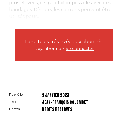
plus élevées, ce qui était impossible avec des
bandages. Dès lors, les camions peuvent être
utilisés pour...
La suite est réservée aux abonnés.
Déjà abonné ?
Se connecter
9 JANVIER 2023
Publié le
JEAN-FRANÇOIS COLOMBET
Texte
DROITS RÉSERVÉS
Photos