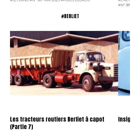
#LEYLAND
#N° 387 MAI 2025
#POIDS LOURDS
#L'ACTUALI
#N° 387 MAI
#BERLIET
Les tracteurs routiers Berliet à capot
Insignes
(Partie 7)