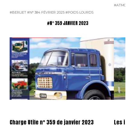
#ATMOSPH
#BERLIET
#N° 384 FÉVRIER 2025
#POIDS LOURDS
#N° 359 JANVIER 2023
Charge Utile n° 359 de janvier 2023
Les illu