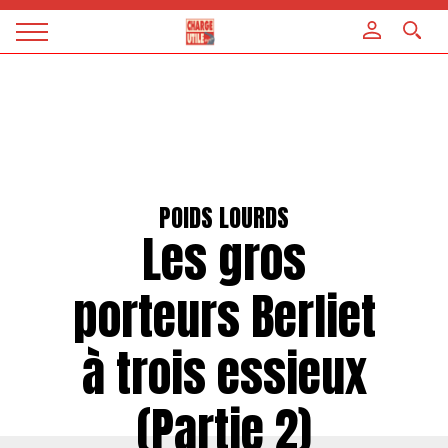
Panneau de gestion des cookies
Magazine
Charge
utile
POIDS LOURDS
Les gros
porteurs Berliet
à trois essieux
(Partie 2)