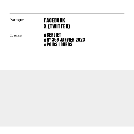
FACEBOOK
Partager
X (TWITTER)
#BERLIET
Et aussi
#N° 359 JANVIER 2023
#POIDS LOURDS