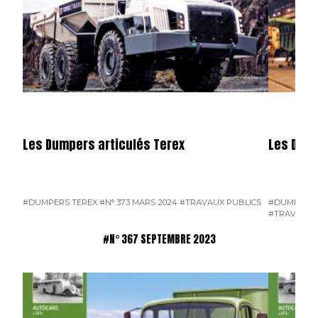
Les Dumpers articulés Terex
Les Dump
#DUMPERS TEREX
#N° 373 MARS 2024
#TRAVAUX PUBLICS
#DUMPERS 
#TRAVAUX 
#N° 367 SEPTEMBRE 2023