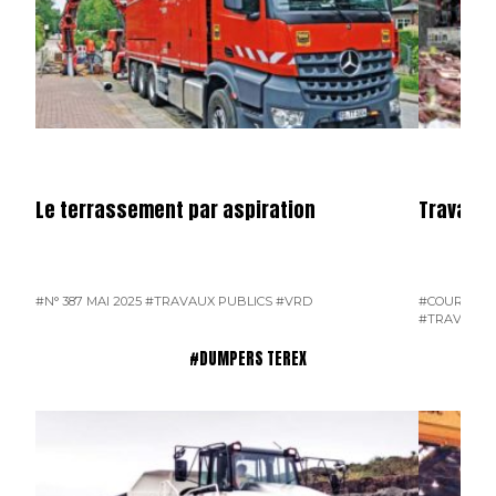
Le terrassement par aspiration
Travaux 
#N° 387 MAI 2025
#TRAVAUX PUBLICS
#VRD
#COURRIER 
#TRAVAUX 
#DUMPERS TEREX