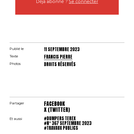
Déjà abonné ?
Se connecter
11 SEPTEMBRE 2023
Publié le
FRANCIS PIERRE
Texte
DROITS RÉSERVÉS
Photos
FACEBOOK
Partager
X (TWITTER)
#DUMPERS TEREX
Et aussi
#N° 367 SEPTEMBRE 2023
#TRAVAUX PUBLICS