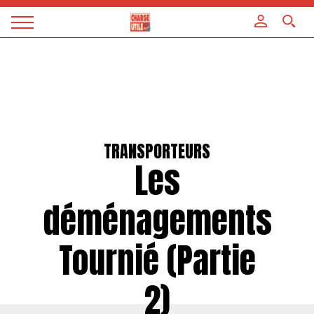
Panneau de gestion des cookies
Magazine
Charge
utile
TRANSPORTEURS
Les
déménagements
Tournié (Partie
2)