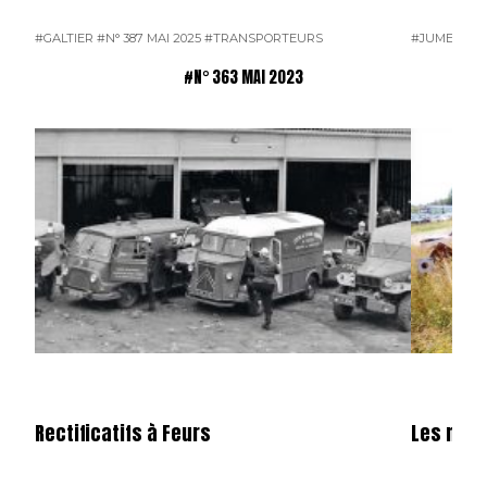
#GALTIER
#N° 387 MAI 2025
#TRANSPORTEURS
#JUMEAU
#
#N° 363 MAI 2023
Rectificatifs à Feurs
Les mote