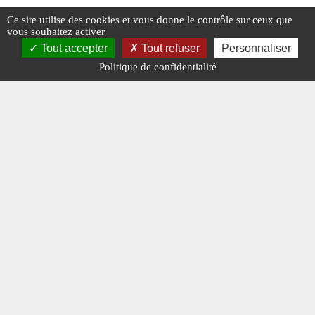
Ce site utilise des cookies et vous donne le contrôle sur ceux que
vous souhaitez activer
#N° 363 MAI 2023
#TOURNIÉ
#TRANSPORTEURS
#N° 362 AVR
Tout accepter
Tout refuser
Personnaliser
Politique de confidentialité
#TRANSPORTEURS
Les transports Galtier
Les tra