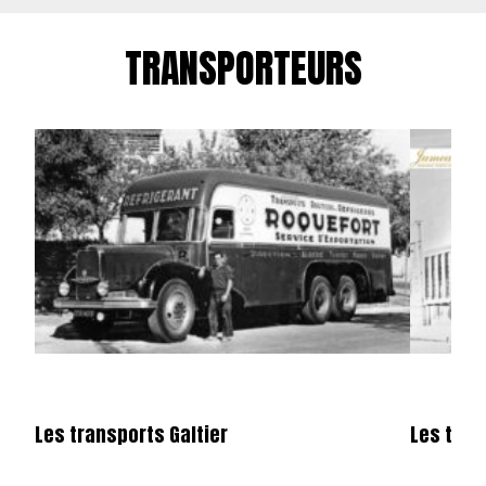
TRANSPORTEURS
Les transports Galtier
Les tra