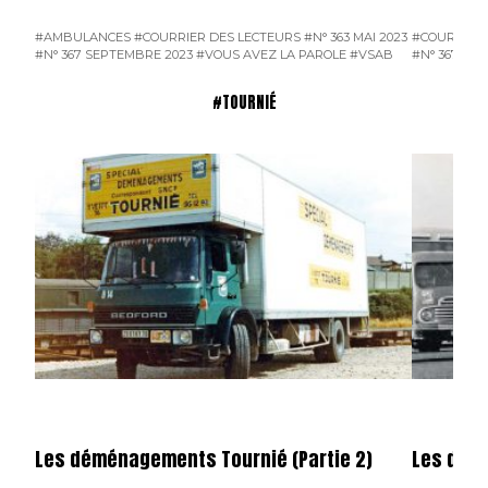
#AMBULANCES
#COURRIER DES LECTEURS
#N° 363 MAI 2023
#COURRIER 
#N° 367 SEPTEMBRE 2023
#VOUS AVEZ LA PAROLE
#VSAB
#N° 367 SE
#TOURNIÉ
Les déménagements Tournié (Partie 2)
Les démé