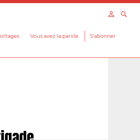
ortages
Vous avez la parole
S'abonner
rigade