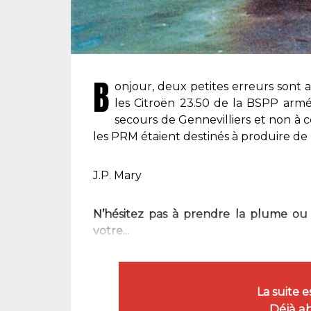
B
onjour, deux petites erreurs sont 
les Citroën 23.50 de la BSPP armé
secours de Gennevilliers et non à ce
les PRM étaient destinés à produire d
J.P. Mary
N’hésitez pas à prendre la plume ou
votre...
La suite 
Déjà a