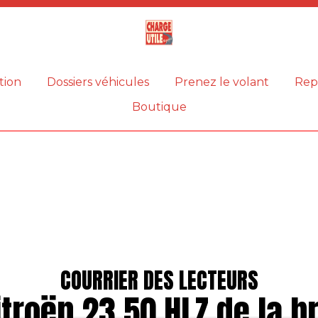
Magazine
Charge
utile
tion
Dossiers véhicules
Prenez le volant
Rep
Boutique
COURRIER DES LECTEURS
itroën 23.50 HLZ de la b