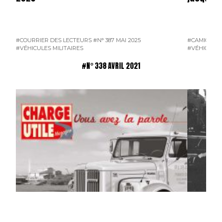
#COURRIER DES LECTEURS
#N° 387 MAI 2025
#CAMION F
#VÉHICULES MILITAIRES
#VÉHICULES
#N° 338 AVRIL 2021