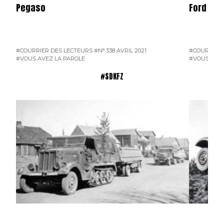
Pegaso
Ford V8
#COURRIER DES LECTEURS
#N° 338 AVRIL 2021
#COURRIER 
#VOUS AVEZ LA PAROLE
#VOUS AVEZ
#SDKFZ