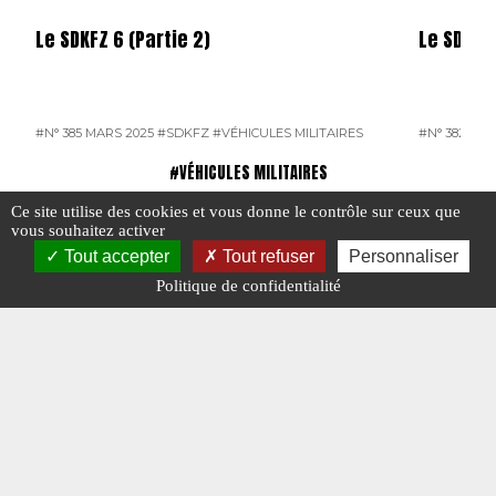
Le SDKFZ 6 (Partie 2)
Le SDKFZ 
#N° 385 MARS 2025
#SDKFZ
#VÉHICULES MILITAIRES
#N° 382 DÉ
#VÉHICULES MILITAIRES
Ce site utilise des cookies et vous donne le contrôle sur ceux que
vous souhaitez activer
Tout accepter
Tout refuser
Personnaliser
Politique de confidentialité