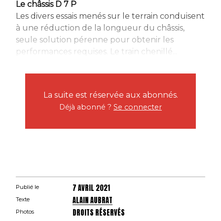
Le châssis D 7 P
Les divers essais menés sur le terrain conduisent
à une réduction de la longueur du châssis,
seule solution pérenne pour obtenir les
performances requises. Le train chenillé...
La suite est réservée aux abonnés.
Déjà abonné ?
Se connecter
7 AVRIL 2021
Publié le
ALAIN AUBRAT
Texte
DROITS RÉSERVÉS
Photos