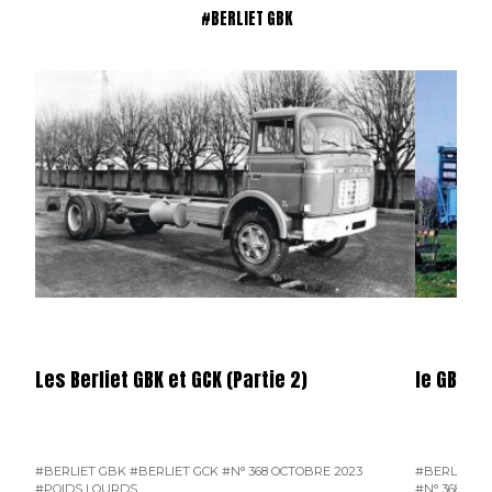
#BERLIET GBK
Les Berliet GBK et GCK (Partie 2)
le GBK d
#BERLIET GBK
#BERLIET GCK
#N° 368 OCTOBRE 2023
#BERLIET G
#POIDS LOURDS
#N° 368 OCT