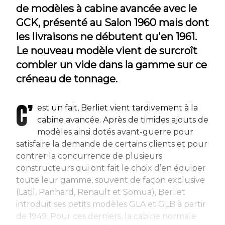
de modèles à cabine avancée avec le
GCK, présenté au Salon 1960 mais dont
les livraisons ne débutent qu'en 1961.
Le nouveau modèle vient de surcroît
combler un vide dans la gamme sur ce
créneau de tonnage.
C’
est un fait, Berliet vient tardivement à la
cabine avancée. Après de timides ajouts de
modèles ainsi dotés avant-guerre pour
satisfaire la demande de certains clients et pour
contrer la concurrence de plusieurs
constructeurs qui ont fait le choix d’en équiper
toute leur gamme, souvent de façon exclusive
(Latil, Panhard, Renault et Somua), Berliet
introduit ses petits modèles GLA et GLB à partir
de 1949. Pour ces derniers, la cabine normale