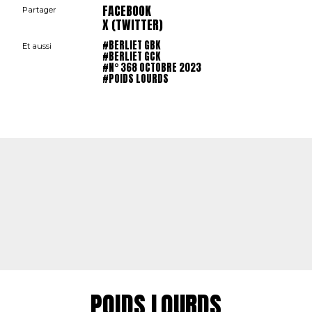
FACEBOOK
Partager
X (TWITTER)
#BERLIET GBK
Et aussi
#BERLIET GCK
#N° 368 OCTOBRE 2023
#POIDS LOURDS
POIDS LOURDS