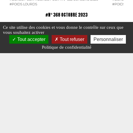
#POIDS LOURDS
#POIDS LO
#N° 368 OCTOBRE 2023
Ce site utilise des cookies et vous donne le contrôle sur ceux que
vous souhaitez activer
Tout accepter
Tout refuser
Personnaliser
Politique de confidentialité
Charge Utile n° 368 d’octobre 2023
Charge u
Consulta