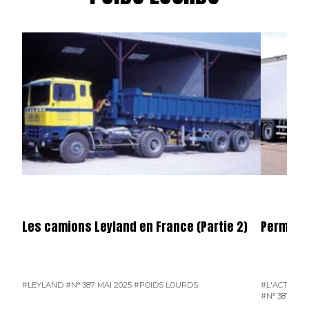
Les camions Leyland en France (Partie 2)
Permier 
#LEYLAND
#N° 387 MAI 2025
#POIDS LOURDS
#L'ACTUALI
#N° 387 MAI