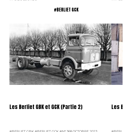
#BERLIET GCK
Les Berliet GBK et GCK (Partie 2)
Les Berli
#BERLIET GBK
#BERLIET GCK
#N° 368 OCTOBRE 2023
#BERLIET G