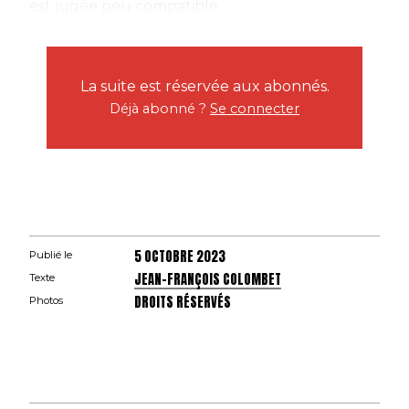
est jugée peu compatible...
La suite est réservée aux abonnés.
Déjà abonné ?
Se connecter
5 OCTOBRE 2023
Publié le
JEAN-FRANÇOIS COLOMBET
Texte
DROITS RÉSERVÉS
Photos