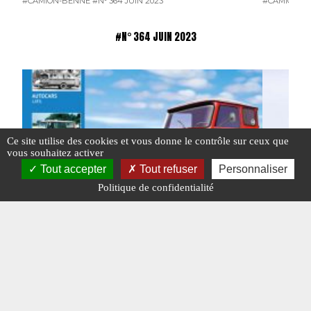
#CAMION-BENNE
#N° 364 JUIN 2023
#CAMION-B
#N° 364 JUIN 2023
Ce site utilise des cookies et vous donne le contrôle sur ceux que
vous souhaitez activer
Tout accepter
Tout refuser
Personnaliser
Politique de confidentialité
Charge Utile n° 364
Nouveaut