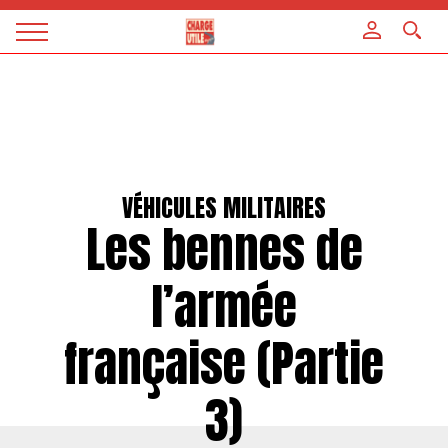
Panneau de gestion des cookies
Magazine
Charge
utile
VÉHICULES MILITAIRES
Les bennes de
l’armée
française (Partie
3)