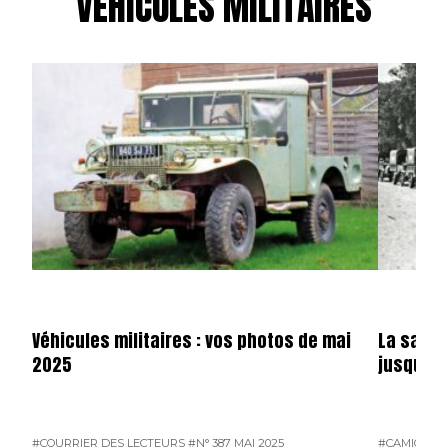
VÉHICULES MILITAIRES
Véhicules militaires : vos photos de mai
La saga 
2025
jusqu’en
#COURRIER DES LECTEURS
#N° 387 MAI 2025
#CAMION F