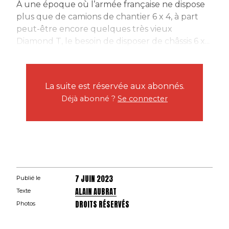
À une époque où l’armée française ne dispose
plus que de camions de chantier 6 x 4, à part
peut-être encore quelques très vieux
Diamond T, le besoin de disposer de châssis 6 x...
La suite est réservée aux abonnés.
Déjà abonné ?
Se connecter
7 JUIN 2023
Publié le
ALAIN AUBRAT
Texte
DROITS RÉSERVÉS
Photos