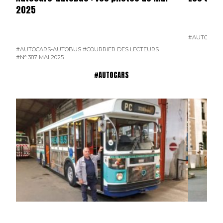
2025
#AUTOCARS
#AUTOCARS-AUTOBUS
#COURRIER DES LECTEURS
#N° 387 MAI 2025
#AUTOCARS