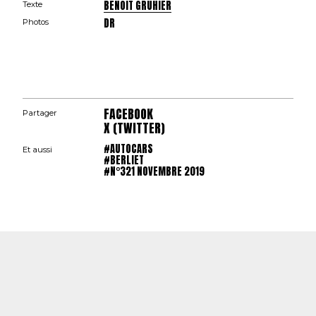
BENOIT GRUHIER
Texte
DR
Photos
FACEBOOK
Partager
X (TWITTER)
#AUTOCARS
Et aussi
#BERLIET
#N°321 NOVEMBRE 2019