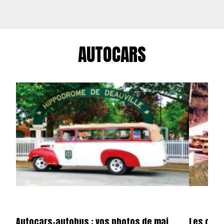
AUTOCARS
Autocars-autobus : vos photos de mai
Les cars