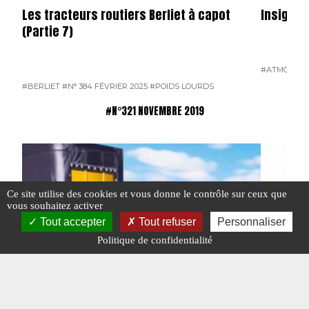
Les tracteurs routiers Berliet à capot
Insignes
(Partie 7)
#ATMOSPH
#BERLIET
#N° 384 FÉVRIER 2025
#POIDS LOURDS
#N°321 NOVEMBRE 2019
Ce site utilise des cookies et vous donne le contrôle sur ceux que
vous souhaitez activer
Tout accepter
Tout refuser
Personnaliser
Politique de confidentialité