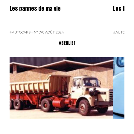
Les pannes de ma vie
Les R 31
#AUTOCARS
#N° 378 AOÛT 2024
#AUTOCARS
#BERLIET