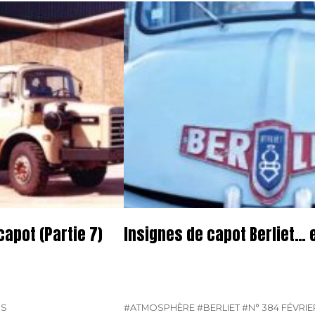
capot (Partie 7)
Insignes de capot Berliet… 
DS
#ATMOSPHÈRE
#BERLIET
#N° 384 FÉVRIE