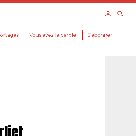
ortages
Vous avez la parole
S'abonner
liet