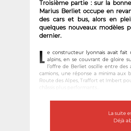
Troisième partie : sur la bon
Marius Berliet occupe en reva
des cars et bus, alors en ple
quelques nouveaux modèles pe
dernier.
L
e constructeur lyonnais avait fai
alpins, en se couvrant de gloire 
l’offre de Berliet oscille entre d
camions, une réponse a minima aux bes
Route des Alpes, Traffort et Imbert po
châssis plus performants...
La suite 
Déjà a