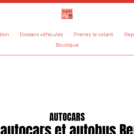
Magazine
Charge
utile
tion
Dossiers véhicules
Prenez le volant
Rep
Boutique
AUTOCARS
 autocars et autobus Ber