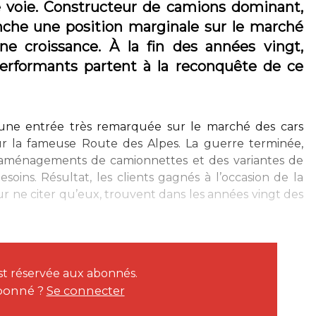
ne voie. Constructeur de camions dominant,
nche une position marginale sur le marché
ine croissance. À la fin des années vingt,
rformants partent à la reconquête de ce
t une entrée très remarquée sur le marché des cars
sur la fameuse Route des Alpes. La guerre terminée,
es aménagements de camionnettes et des variantes de
oins. Résultat, les clients gagnés à l’occasion de la
ur ne citer qu’eux, trouvent dans les années vingt des
est réservée aux abonnés.
bonné ?
Se connecter