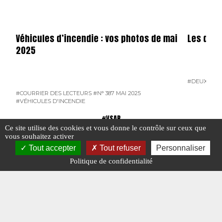
Véhicules d’incendie : vos photos de mai
Les dota
2025
#DEUX-SÈV
#COURRIER DES LECTEURS
#N° 387 MAI 2025
#VÉHICULES D'INCENDIE
#VSAB
Ce site utilise des cookies et vous donne le contrôle sur ceux que
vous souhaitez activer
Tout accepter
Tout refuser
Personnaliser
Politique de confidentialité