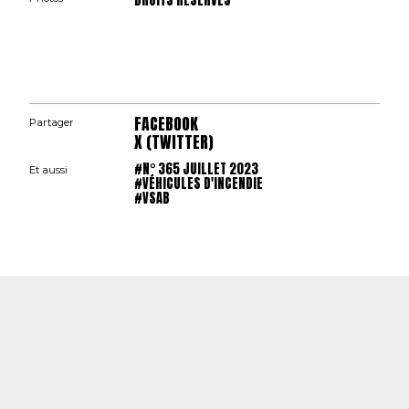
DROITS RÉSERVÉS
FACEBOOK
Partager
X (TWITTER)
#N° 365 JUILLET 2023
Et aussi
#VÉHICULES D'INCENDIE
#VSAB