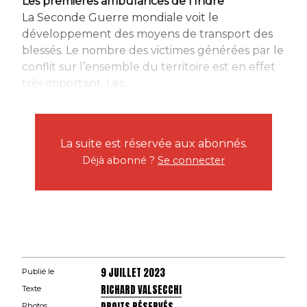
Les premières ambulances de l’Indre
La Seconde Guerre mondiale voit le
développement des moyens de transport des
blessés. Le nombre des victimes générées par le
conflit sur l’ensemble du territoire est en effet
très important. Les...
La suite est réservée aux abonnés.
Déjà abonné ?
Se connecter
9 JUILLET 2023
Publié le
RICHARD VALSECCHI
Texte
Photos