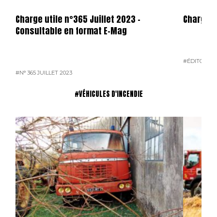
Charge utile n°365 Juillet 2023 –
Charge Ut
Consultable en format E-Mag
#ÉDITO
#N° 
#N° 365 JUILLET 2023
#VÉHICULES D'INCENDIE