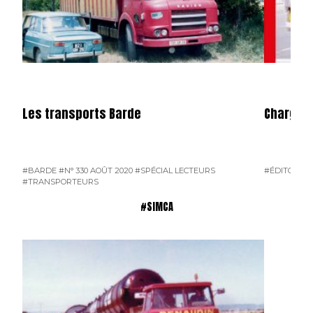
Les transports Barde
Charge U
#BARDE
#N° 330 AOÛT 2020
#SPÉCIAL LECTEURS
#ÉDITORIAL
#TRANSPORTEURS
#SIMCA