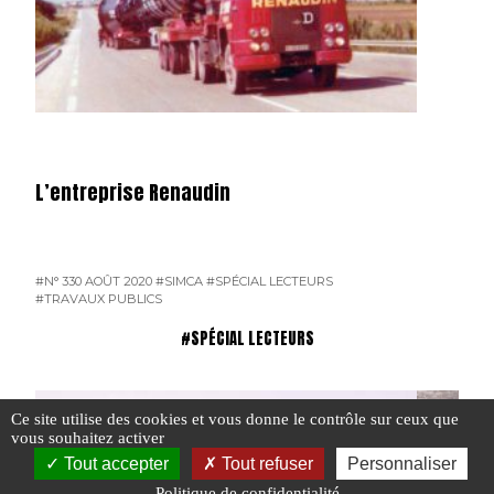
L’entreprise Renaudin
#N° 330 AOÛT 2020
#SIMCA
#SPÉCIAL LECTEURS
#TRAVAUX PUBLICS
#SPÉCIAL LECTEURS
Ce site utilise des cookies et vous donne le contrôle sur ceux que
vous souhaitez activer
Tout accepter
Tout refuser
Personnaliser
Politique de confidentialité