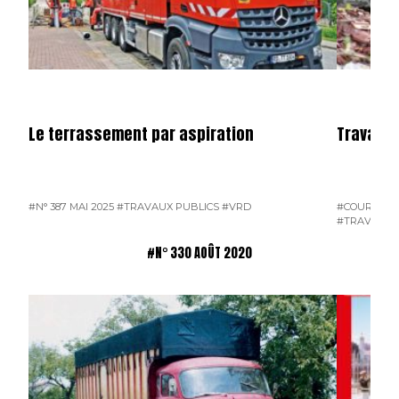
Le terrassement par aspiration
Travaux 
#N° 387 MAI 2025
#TRAVAUX PUBLICS
#VRD
#COURRIER 
#TRAVAUX 
#N° 330 AOÛT 2020