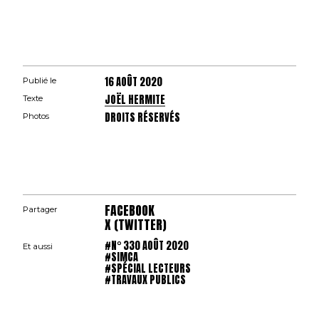
16 AOÛT 2020
Publié le
JOËL HERMITE
Texte
DROITS RÉSERVÉS
Photos
FACEBOOK
Partager
X (TWITTER)
#N° 330 AOÛT 2020
Et aussi
#SIMCA
#SPÉCIAL LECTEURS
#TRAVAUX PUBLICS