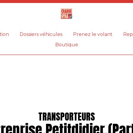
Magazine
Charge
utile
tion
Dossiers véhicules
Prenez le volant
Rep
Boutique
TRANSPORTEURS
reprise Petitdidier (Par