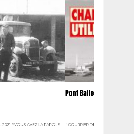
Pont Bailey
L 2021
#VOUS AVEZ LA PAROLE
#COURRIER DES LECTEURS
#N° 33