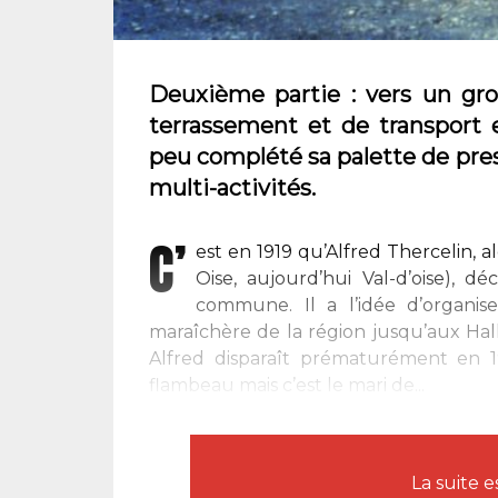
Deuxième partie : vers un grou
terrassement et de transport e
peu complété sa palette de pre
multi-activités.
C’
est en 1919 qu’Alfred Thercelin, a
Oise, aujourd’hui Val-d’oise), 
commune. Il a l’idée d’organis
maraîchère de la région jusqu’aux Halle
Alfred disparaît prématurément en 1
flambeau mais c’est le mari de...
La suite 