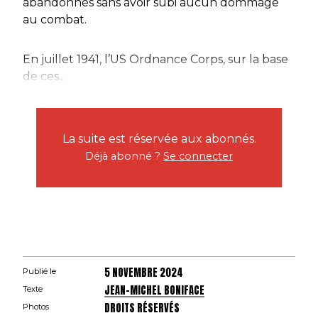
abandonnés sans avoir subi aucun dommage
au combat.
En juillet 1941, l’US Ordnance Corps, sur la base
de ces...
La suite est réservée aux abonnés.
Déjà abonné ?
Se connecter
5 NOVEMBRE 2024
Publié le
JEAN-MICHEL BONIFACE
Texte
DROITS RÉSERVÉS
Photos