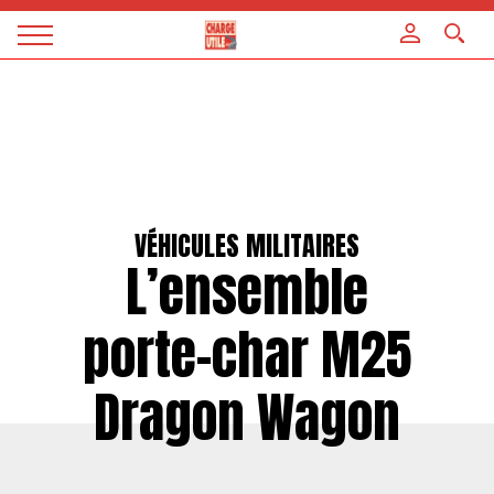
Panneau de gestion des cookies
Magazine
Charge
utile
VÉHICULES MILITAIRES
L’ensemble
porte-char M25
Dragon Wagon