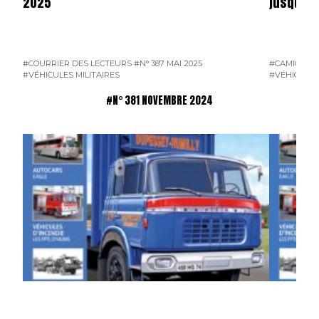
2025
jusqu’en
#COURRIER DES LECTEURS
#N° 387 MAI 2025
#CAMION F
#VÉHICULES MILITAIRES
#VÉHICULES
#N° 381 NOVEMBRE 2024