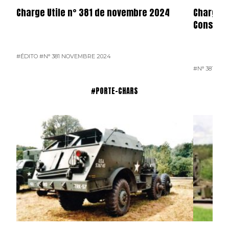
Charge Utile n° 381 de novembre 2024
Charge u
Consulta
#ÉDITO
#N° 381 NOVEMBRE 2024
#N° 381 NO
#PORTE-CHARS